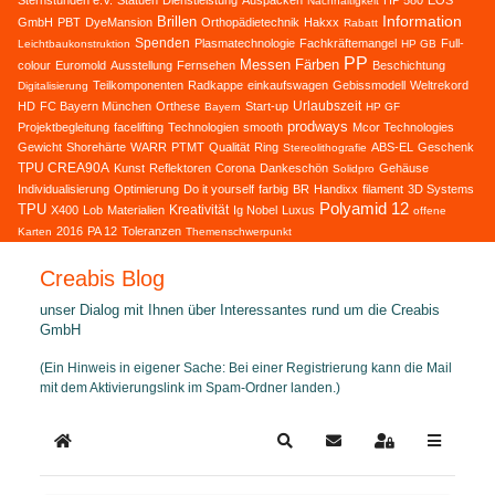
Sternstunden e.V.
Statuen
Dienstleistung
Auspacken
HP 580
EOS
Nachhaltigkeit
Information
Brillen
GmbH
PBT
DyeMansion
Orthopädietechnik
Hakxx
Rabatt
Spenden
Plasmatechnologie
Fachkräftemangel
Full-
Leichtbaukonstruktion
HP GB
PP
Messen
Färben
colour
Euromold
Ausstellung
Fernsehen
Beschichtung
Teilkomponenten
Radkappe
einkaufswagen
Gebissmodell
Weltrekord
Digitalisierung
Urlaubszeit
HD
FC Bayern München
Orthese
Start-up
Bayern
HP GF
prodways
Projektbegleitung
facelifting
Technologien
smooth
Mcor Technologies
Gewicht
Shorehärte
WARR
PTMT
Qualität
Ring
ABS-EL
Geschenk
Stereolithografie
TPU CREA90A
Kunst
Reflektoren
Corona
Dankeschön
Gehäuse
Solidpro
Individualisierung
Optimierung
Do it yourself
farbig
BR
Handixx
filament
3D Systems
Polyamid 12
TPU
Kreativität
X400
Lob
Materialien
Ig Nobel
Luxus
offene
2016
PA 12
Toleranzen
Karten
Themenschwerpunkt
Creabis Blog
unser Dialog mit Ihnen über Interessantes rund um die Creabis
GmbH
(Ein Hinweis in eigener Sache: Bei einer Registrierung kann die Mail
mit dem Aktivierungslink im Spam-Ordner landen.)
Home
Search
Updates abonnieren
Sign In