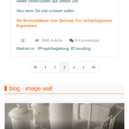
wieder Interessantes aus antiker Zeit.
Also wenn Sie mal schauen wollen...
Die Bronzestatuen vom Quirinal. Ein archäologisches
Experiment
4046 Aufrufe
0 Kommentare
2
Markiert in:
Projektbegleitung
Consulting
2
3
4
First Page
Previous Page
Next Page
Last Page
blog - image wall