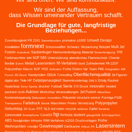
Wir sind der Auffassung,
dass Wissen umeinander Vertrauen schafft.
Die Grundlage für gute, langfristige
Beziehungen...
Umwelt
Design
Zuverlässigkeit
FR 2241
promaker p1000
Stammkunden
formnext
Multi Jet
Installation
Schusswaffen
Schwarz
Verpackung
Beispiel
Fusion
Sauberkugel
Kleinserienfertigung
Material
TPE
Autodesk
Serienfertigung
MJF 580
Farbmaschine
Unterstützung
abendschau
Flammschutz
Chemie
WM
fff-Verfahren
Metall Lasersintern
flexible
bunt
Zufriedenheit
PA 12GF
Event
Polyurethan
Klacxs
MJF
HSS
Frohe Ostern
fair
Team
PA6
Jetfusion
Integration
AM
Oberflächenqualität
Glück
Handyhüllen
Consulting
3d Figuren
Forum
3D Druck
Detailgenauigkeit
digital abs
Teile HP
Stammkundentag
Erfolg
Rauheit
DMLS
Serie
innovativ
Hyperloop
drucker
Fußball
3 D Druck
hewlett
Sony Xperia
Auktion
Jet Fusion
packard
ricoh
Workshop
Veranstaltungen
Maschine
Kosteneinsparung
Polyamid
structure sensor
Formiga P100
Diskussion
Investition
Farbdruck
Polypropylen
Maschinen
Preise
Vernetzung
Transparenz
Bionik
Geburtstag
FFF
SLS
ted noten
recycle
Gipfel
3D Scan
webinar
Seminar
hp
formula student
Zahnmodell
Covid19
Smartphone
glasgefüllt
Schnäppchen
ABS
Frohe
Neuigkeiten
inhouse
RIM-Verfahren
k2016
Druckvorlagen
Lasersintern
Gewinnspiel
Weihnachten
voxeljet
Gießkanne
Airbus
PA