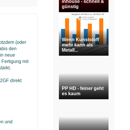
inhouse - schnell &
günstig
Wenn Kunststoff
rotzdem (oder
mehr kann als
abis den
Metall...
 in neue
Fertigung mit
tärkt.
2GF direkt
PP HD - feiner geht
es kaum
en und