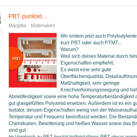
PBT punktet...
Margitta
Materialien
Wir sintern jetzt auch Polybutylente
kurz PBT oder auch PTMT...
Warum?
Weil sich dieses Material durch b
Eigenschaften empfiehlt:
Es weist eine sehr gute
Oberflächenqualität,
Detailauflösu
Maßhaltigkeit, sehr geringe
Kriechverformungsneigung und ho
Abriebfestigkeit sowie eine hohe
Temperaturbeständigkeit 
gut glasgefülltes Polyamid ersetzen. Außerdem ist es ein gu
Isolator, dessen Eigenschaften wenig von der Wasseraufn
Temperatur und Frequenz beeinflusst werden. Die Beständ
Chemikalien, Bewitterung und heißes Wasser sowie das B
sind gut.
Im Vergleich zu PET besitzt teilkristallines PBT etwas gerin