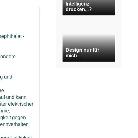
Intelligenz
drucken...?
rephthalat -
Design nur für
mich...
esondere
ng und
he
auf und kann
ter elektrischer
ahme,
igkeit gegen
rennverhalten
gere Festigkeit