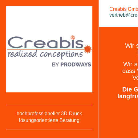
Creabis GmbH
vertrieb@cre
Wir 
Wir s
dass
Ve
Die G
langfri
hochprofessioneller 3D-Druck
lösungsorientierte Beratung