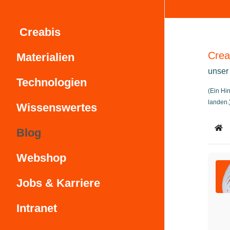
Creabis
Crea
Materialien
unser
Technologien
(Ein Hi
landen.
Wissenswertes
Blog
Ho
Webshop
Jobs & Karriere
Intranet