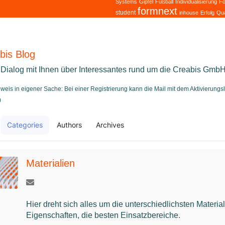
Systems
Gipfel
Fußball
Individualisierung
Fo
formnext
student
inhouse
Erfolg
Qua
bis Blog
 Dialog mit Ihnen über Interessantes rund um die Creabis Gmb
nweis in eigener Sache: Bei einer Registrierung kann die Mail mit dem Aktivierung
)
Categories
Authors
Archives
me
Materialien
Hier dreht sich alles um die unterschiedlichsten Material
Eigenschaften, die besten Einsatzbereiche.