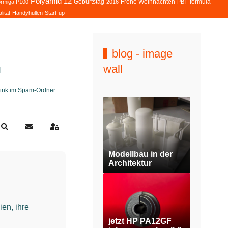
Polyamid 12
Geburtstag
Frohe Weihnachten
formula
rmiga P100
2016
PBT
lität
Handyhüllen
Start-up
blog - image
wall
H
slink im Spam-Ordner
Search
Updates abonnieren
Sign In
Modellbau in der
Architektur
ien, ihre
jetzt HP PA12GF