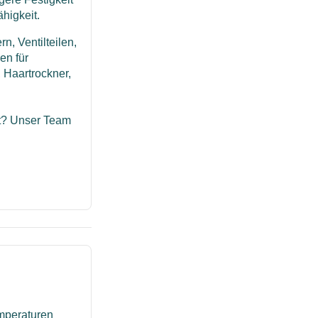
higkeit.
n, Ventilteilen,
en für
 Haartrockner,
ert? Unser Team
mperaturen