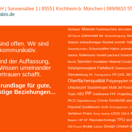
 | Sonnenallee 1 | 85551 Kirchheim b. München | 089/9810 55
abis.de
Messen
Schwarz
Farbmaschine
ted noten
Zahnmodell
fair
St
3D Druck
Serienfertigung
sind offen. Wir sind
Statuen
einkaufswagen
Rauheit
smooth
Tei
kommunikativ.
Schusswaffen
Hakxx
promak
Stammkunden
sensor
Reflektoren
hewlett packard
Gewich
ind der Auffassung,
Spenden
Installation
Material
Covid1
Bionik
 Wissen umeinander
Farbdruck
Detailgenauigkeit
Dankeschö
rtrauen schafft.
Jet
Dienstleistung
FR 2241
PA
Transparenz
Oberflächenqualität
Polypropylen
P
rundlage für gute,
Urlaubszeit
Sauberkugel
Multi Jet Fusi
stige Beziehungen...
PP
ABS
Team
Gießkanne
FFF
Projektbeg
Kreativität
PA 12
Chemie
abe
Digitalisierung
Polyamid
DyeMansion
ricoh
Schnäppchen
S
Verfahren
Preise
k2016
B
Sony Xperia
DMLS
TPU
Plasmatechnologie
Ver
Bayern
HP GF
Design
Umwelt
flexible
Luxus
W
AM Forum