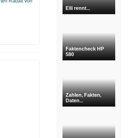
erten Rabatt von
Elli rennt...
Faktencheck HP
580
Zahlen, Fakten,
Daten...