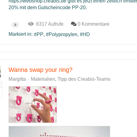
https://webshop.creabis.de gibt es jetzt einen zeitlich limiti
20% mit dem Gutscheincode PP-20.
6317 Aufrufe
0 Kommentare
0
Markiert in:
PP
Polypropylen
HD
Wanna swap your ring?
Margitta
Materialien
Tipp des Creabis-Teams