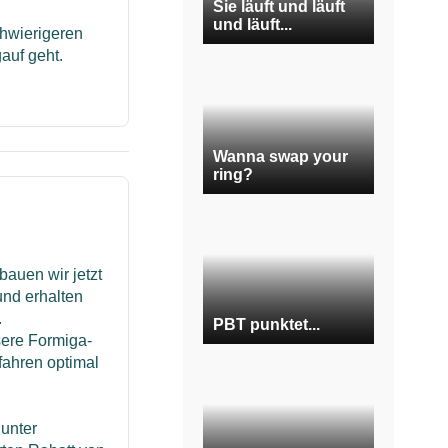
Sie läuft und läuft
und läuft...
chwierigeren
gauf geht.
Wanna swap your
ring?
auen wir jetzt
und erhalten
.
PBT punktet...
sere Formiga-
fahren optimal
unter