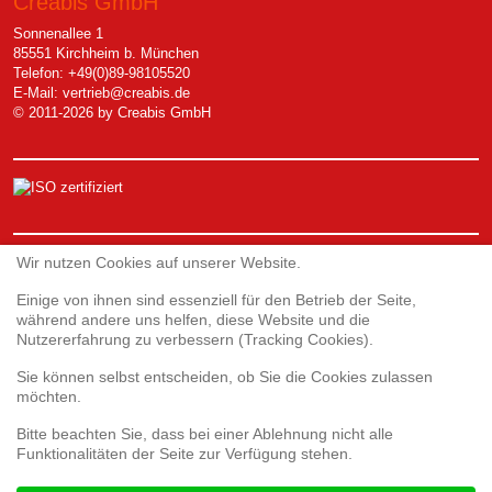
Creabis GmbH
Sonnenallee 1
85551 Kirchheim b. München
Telefon: +49(0)89-98105520
E-Mail:
vertrieb@creabis.de
© 2011-2026 by Creabis GmbH
Service
Wir nutzen Cookies auf unserer Website.
Einige von ihnen sind essenziell für den Betrieb der Seite,
während andere uns helfen, diese Website und die
Webshop
Nutzererfahrung zu verbessern (Tracking Cookies).
Umfrage 3D-Druck
Umfrage zur Kundenzufriedenheit
Sie können selbst entscheiden, ob Sie die Cookies zulassen
Reklamationsformular
möchten.
Bitte beachten Sie, dass bei einer Ablehnung nicht alle
Funktionalitäten der Seite zur Verfügung stehen.
Rechtliches