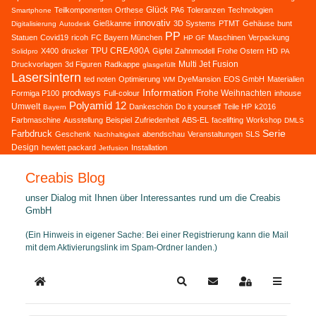
Glück
Teilkomponenten
Orthese
PA6
Toleranzen
Technologien
Smartphone
innovativ
Gießkanne
3D Systems
PTMT
Gehäuse
bunt
Digitalisierung
Autodesk
PP
Statuen
Covid19
ricoh
FC Bayern München
Maschinen
Verpackung
HP GF
TPU CREA90A
X400
drucker
Gipfel
Zahnmodell
Frohe Ostern
HD
Solidpro
PA
Multi Jet Fusion
Druckvorlagen
3d Figuren
Radkappe
glasgefüllt
Lasersintern
ted noten
Optimierung
DyeMansion
EOS GmbH
Materialien
WM
Information
prodways
Frohe Weihnachten
Formiga P100
Full-colour
inhouse
Polyamid 12
Umwelt
Dankeschön
Do it yourself
Teile HP
k2016
Bayern
Farbmaschine
Ausstellung
Beispiel
Zufriedenheit
ABS-EL
facelifting
Workshop
DMLS
Serie
Farbdruck
Geschenk
abendschau
Veranstaltungen
SLS
Nachhaltigkeit
Design
hewlett packard
Installation
Jetfusion
Creabis Blog
unser Dialog mit Ihnen über Interessantes rund um die Creabis
GmbH
(Ein Hinweis in eigener Sache: Bei einer Registrierung kann die Mail
mit dem Aktivierungslink im Spam-Ordner landen.)
Home
Search
Updates abonnieren
Sign In