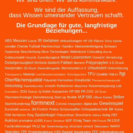
Wir sind der Auffassung,
dass Wissen umeinander Vertrauen schafft.
Die Grundlage für gute, langfristige
Beziehungen...
Messen
fff-Verfahren
ABS
Luxus
einkaufswagen
Klacxs
HP GB
Sony Xperia
voxeljet
Chemie
Fußball
Flammschutz
Handixx
Kleinserienfertigung
Schwarz
Hyperloop
Beschichtung
Mcor Technologies
Weltrekord
Consulting
Bionik
Metall Lasersintern
Gebissmodell
recycle
Zuverlässigkeit
Gewicht
Vernetzung
Färben
Polypropylen
Detailgenauigkeit
formula student
filament
3 D Druck
Urlaubszeit
Handyhüllen
Sternstunden e.V.
Unterstützung
3D Druck
Stereolithografie
hp
TPU
Material
Qualität
Hakxx
Transparenz
Leichtbaukonstruktion
Schnäppchen
Oberflächenqualität
Kreativität
Polyamid
Fernsehen
Themenschwerpunkt
Geburtstag
smooth
Reflektoren
Kosteneinsparung
Lob
Stammkunden
Maschine
2016
Ig Nobel
Auspacken
HP 580
FR 2241
Investition
Rabatt
3D Scan
Brillen
MJF 580
Plasmatechnologie
Dienstleistung
Start-up
flexible
offene Karten
formnext
Gewinnspiel
Stammkundentag
Corona
digital abs
Integration
Jet Fusion
Euromold
Preise
Schusswaffen
Orthopädietechnik
BR
Kunst
webinar
Sauberkugel
RIM-Verfahren
Ring
Polyurethan
Shorehärte
farbig
PBT
Airbus
Auktion
promaker p1000
MJF
Erfolg
Team
PA 12GF
Event
Seminar
AM Forum
Fachkräftemangel
PA 12
fair
structure sensor
WARR
Serienfertigung
Diskussion
Spenden
TPE
Projektbegleitung
HSS
Rauheit
Neuigkeiten
FFF
Individualisierung