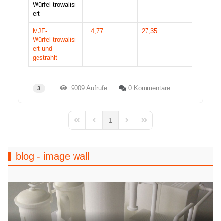
Würfel trowalisi
ert​
MJF-
4,77
27,35
Würfel trowalisi
ert und
gestrahlt
9009 Aufrufe
0 Kommentare
3
1
First Page
Previous Page
Next Page
Last Page
blog - image wall