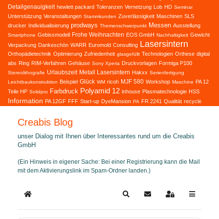
Detailgenauigkeit
hewlett packard
Toleranzen
Vernetzung
Lob
HD
Seminar
Unterstützung
Veranstaltungen
Zuverlässigkeit
Maschinen
SLS
Stammkunden
prodways
Messen
drucker
Individualisierung
Ausstellung
Themenschwerpunkt
Frohe Weihnachten
Gebissmodell
EOS GmbH
Gewicht
Smartphone
Nachhaltigkeit
Lasersintern
Verpackung
Dankeschön
WARR
Euromold
Consulting
Orthopädietechnik
Optimierung
Zufriedenheit
Technologien
Orthese
digital
glasgefüllt
abs
Ring
RIM-Verfahren
Gehäuse
Druckvorlagen
Formiga P100
Sony Xperia
Urlaubszeit
Metall Lasersintern
Hakxx
Stereolithografie
Serienfertigung
Glück
MJF 580
Beispiel
ricoh
Workshop
PA 12
Leichtbaukonstruktion
WM
Maschine
Polyamid 12
Farbdruck
Teile HP
inhouse
Plasmatechnologie
HSS
Solidpro
Information
PA 12GF
FFF
Start-up
DyeMansion
FR 2241
Qualität
recycle
PA
Creabis Blog
unser Dialog mit Ihnen über Interessantes rund um die Creabis
GmbH
(Ein Hinweis in eigener Sache: Bei einer Registrierung kann die Mail
mit dem Aktivierungslink im Spam-Ordner landen.)
Home
Search
Updates abonnieren
Sign In