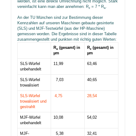
werden, ist eine direkte Umrechnung nicht möglich. Stark
vereinfacht kann man aber annehmen: R
= 7 * R
.
z
a
An der TU München sind zur Bestimmung dieser
Kennzahlen auf unseren Maschinen gebaute gesinterte
(SLS) und MJF-Testwürfel (aus der HP-Maschine)
gemessen worden. Die Ergebnisse sind in dieser Tabelle
zusammengestellt und punkten mit richtig guten Werten:
R
(gesamt) in
R
(gesamt) in
a
z
µm
µm
SLS-Würfel
11,99​
63,46​
unbehandelt​
SLS-Würfel
7,03​
40,65​
trowalisiert​
SLS-Würfel
4,75
28,54
trowalisiert und
gestrahlt
MJF-Würfel
10,08​
54,02​
unbehandelt
MJF-
5,38​
32,41​