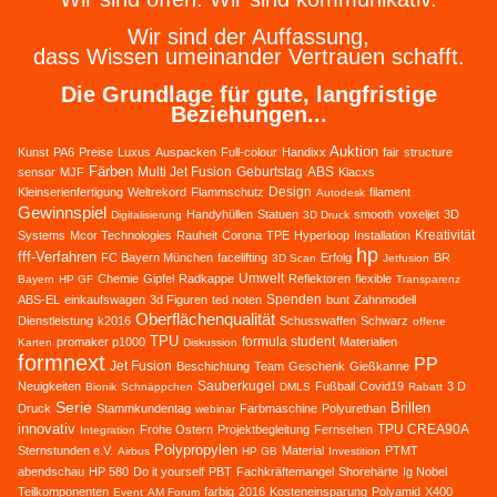
Wir sind der Auffassung,
dass Wissen umeinander Vertrauen schafft.
Die Grundlage für gute, langfristige
Beziehungen...
Auktion
Kunst
PA6
Preise
Luxus
Auspacken
Full-colour
Handixx
fair
structure
Färben
Multi Jet Fusion
Geburtstag
ABS
sensor
MJF
Klacxs
Design
Kleinserienfertigung
Weltrekord
Flammschutz
filament
Autodesk
Gewinnspiel
Handyhüllen
Statuen
smooth
voxeljet
3D
Digitalisierung
3D Druck
Kreativität
Systems
Mcor Technologies
Rauheit
Corona
TPE
Hyperloop
Installation
hp
fff-Verfahren
FC Bayern München
facelifting
Erfolg
BR
3D Scan
Jetfusion
Umwelt
Chemie
Gipfel
Radkappe
Reflektoren
flexible
Bayern
HP GF
Transparenz
Spenden
ABS-EL
einkaufswagen
3d Figuren
ted noten
bunt
Zahnmodell
Oberflächenqualität
Dienstleistung
k2016
Schusswaffen
Schwarz
offene
TPU
formula student
promaker p1000
Materialien
Karten
Diskussion
formnext
PP
Jet Fusion
Beschichtung
Team
Geschenk
Gießkanne
Sauberkugel
Neuigkeiten
Fußball
Covid19
3 D
Bionik
Schnäppchen
DMLS
Rabatt
Serie
Brillen
Druck
Stammkundentag
Farbmaschine
Polyurethan
webinar
innovativ
TPU CREA90A
Frohe Ostern
Projektbegleitung
Fernsehen
Integration
Polypropylen
Sternstunden e.V.
Material
PTMT
Airbus
HP GB
Investition
abendschau
HP 580
Do it yourself
PBT
Fachkräftemangel
Shorehärte
Ig Nobel
Teilkomponenten
farbig
2016
Kosteneinsparung
Polyamid
X400
Event
AM Forum