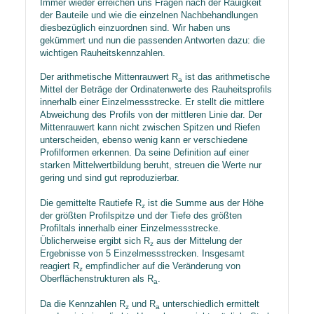
Immer wieder erreichen uns Fragen nach der Rauigkeit
der Bauteile und wie die einzelnen Nachbehandlungen
diesbezüglich einzuordnen sind. Wir haben uns
gekümmert und nun die passenden Antworten dazu: die
wichtigen Rauheitskennzahlen.
Der arithmetische Mittenrauwert R
ist das arithmetische
a
Mittel der Beträge der Ordinatenwerte des Rauheitsprofils
innerhalb einer Einzelmessstrecke. Er stellt die mittlere
Abweichung des Profils von der mittleren Linie dar. Der
Mittenrauwert kann nicht zwischen Spitzen und Riefen
unterscheiden, ebenso wenig kann er verschiedene
Profilformen erkennen. Da seine Definition auf einer
starken Mittelwertbildung beruht, streuen die Werte nur
gering und sind gut reproduzierbar.
Die gemittelte Rautiefe R
ist die Summe aus der Höhe
z
der größten Profilspitze und der Tiefe des größten
Profiltals innerhalb einer Einzelmessstrecke.
Üblicherweise ergibt sich R
aus der Mittelung der
z
Ergebnisse von 5 Einzelmessstrecken. Insgesamt
reagiert R
empfindlicher auf die Veränderung von
z
Oberflächenstrukturen als R
.
a
Da die Kennzahlen R
und R
unterschiedlich ermittelt
z
a