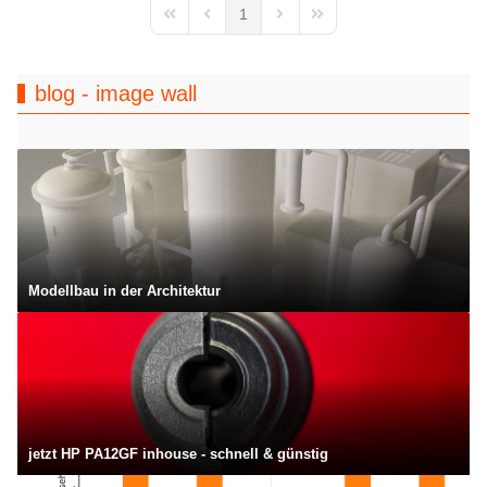
1
First Page
Previous Page
Next Page
Last Page
blog - image wall
Modellbau in der Architektur
jetzt HP PA12GF inhouse - schnell & günstig