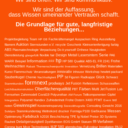
Wir sind der Auffassung,
dass Wissen umeinander Vertrauen schafft.
Die Grundlage für gute, langfristige
Beziehungen...
Projektbegleitung
Team
Fachkräftemangel
Auspacken
Ring
Ausstellung
HP GB
Auktion
filament
Sternstunden e.V.
recycle
Geschenk
Kleinserienfertigung
farbig
ABS
Plasmatechnologie
Verpackung
Do it yourself
Orthese
Neuigkeiten
Serie
Design
Metall Lasersintern
Dienstleistung
flexible
fair
PA6
glasgefüllt
hp
Information
Frohe
WARR
Beispiel
FFF
HP 580
Qualität
ABS-EL
FR 2241
Brillen
Weihnachten
Vernetzung
Materialien
Rabatt
Themenschwerpunkt
Investition
innovativ
Kunst
Flammschutz
Veranstaltungen
inhouse
Workshop
hewlett packard
PP
Sauberkugel
Glück
Chemie
3d Figuren
Radkappe
Schwarz
Nachhaltigkeit
formnext
prodways
Jet Fusion
Reflektoren
Schusswaffen
Stammkunden
Oberflächenqualität
Färben
Multi Jet Fusion
PBT
Lob
Leichtbaukonstruktion
Fernsehen
Zahnmodell
Covid19
Polyurethan
Teilkomponenten
Gipfel
AM Forum
Polyamid
Handixx
Zufriedenheit
Frohe Ostern
X400
PTMT
ted
Integration
Event
Gewinnspiel
noten
Kosteneinsparung
Consulting
Gewicht
2016
Stereolithografie
Messen
Stammkundentag
Weltrekord
drucker
Formiga P100
Gießkanne
Solidpro
Farbdruck
Optimierung
k2016
Beschichtung
TPE
Ig Nobel
Preise
3D Systems
fff-Verfahren
Detailgenauigkeit
Rauheit
DyeMansion
EOS GmbH
Statuen
MJF 580
Corona
bunt
Mcor Technologies
abendschau
Full-colour
Installation
PA 12