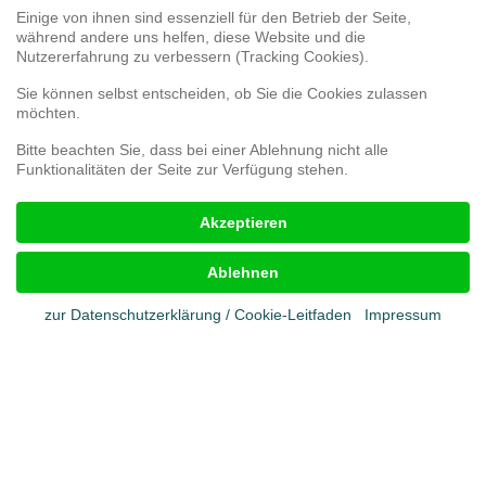
Einige von ihnen sind essenziell für den Betrieb der Seite,
während andere uns helfen, diese Website und die
Webshop
Nutzererfahrung zu verbessern (Tracking Cookies).
Umfrage 3D-Druck
Umfrage zur Kundenzufriedenheit
Sie können selbst entscheiden, ob Sie die Cookies zulassen
Reklamationsformular
möchten.
Bitte beachten Sie, dass bei einer Ablehnung nicht alle
Funktionalitäten der Seite zur Verfügung stehen.
Rechtliches
Akzeptieren
Impressum
AGB
Ablehnen
Cookies
Datenschutz
zur Datenschutzerklärung / Cookie-Leitfaden
Impressum