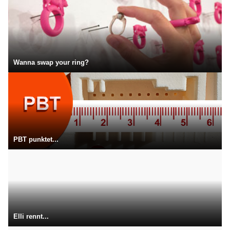
Wanna swap your ring?
PBT punktet...
Elli rennt...