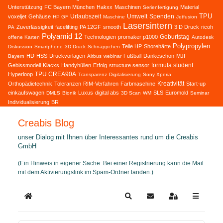
Unterstützung
FC Bayern München
Hakxx
Maschinen
Material
Serienfertigung
TPU
Urlaubszeit
Umwelt
Spenden
voxeljet
Gehäuse
HP GF
Maschine
Jetfusion
Lasersintern
Zuverlässigkeit
facelifting
PA 12GF
smooth
3 D Druck
ricoh
PA
Polyamid 12
Geburtstag
Technologien
promaker p1000
offene Karten
Autodesk
Polypropylen
Teile HP
Shorehärte
Diskussion
Smartphone
3D Druck
Schnäppchen
HD
HSS
Druckvorlagen
Fußball
Dankeschön
MJF
Bayern
Airbus
webinar
formula student
Gebissmodell
Klacxs
Handyhüllen
Erfolg
structure sensor
TPU CREA90A
Hyperloop
Transparenz
Digitalisierung
Sony Xperia
Kreativität
Orthopädietechnik
Toleranzen
RIM-Verfahren
Farbmaschine
Start-up
einkaufswagen
Luxus
digital abs
SLS
Euromold
DMLS
Bionik
3D Scan
WM
Seminar
Individualisierung
BR
Creabis Blog
unser Dialog mit Ihnen über Interessantes rund um die Creabis
GmbH
(Ein Hinweis in eigener Sache: Bei einer Registrierung kann die Mail
mit dem Aktivierungslink im Spam-Ordner landen.)
Home
Search
Updates abonnieren
Sign In