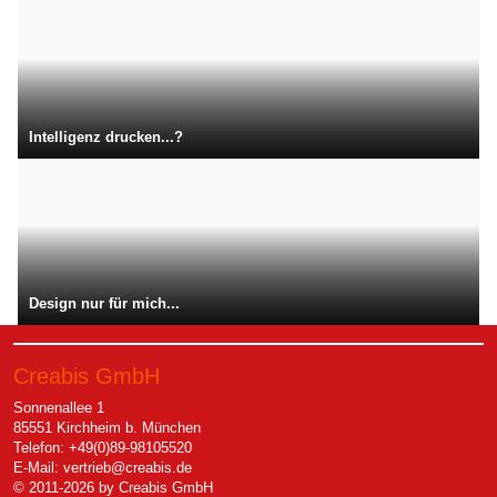
Intelligenz drucken...?
Design nur für mich...
Creabis GmbH
Sonnenallee 1
85551 Kirchheim b. München
Telefon: +49(0)89-98105520
E-Mail:
vertrieb@creabis.de
© 2011-2026 by Creabis GmbH