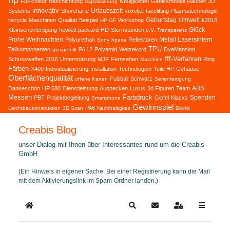
hp
Full-colour
Beschichtung
Neuigkeiten
Gebissmodell
Rauheit
3D
Digitalisierung
innovativ
Urlaubszeit
Systems
Shorehärte
voxeljet
facelifting
Plasmatechnologie
Geburtstag
Umwelt
recycle
Maschinen
Qualität
Beispiel
Workshop
k2016
HP GF
Glück
Kleinserienfertigung
hewlett packard
HD
Sternstunden e.V.
Transparenz
Frohe Weihnachten
Metall Lasersintern
Polyurethan
Reflektoren
Sony Xperia
TPU
Teilkomponenten
PA 12
Polyamid
Weltrekord
DyeMansion
glasgefüllt
fff-Verfahren
Schusswaffen
2016
Unterstützung
MJF
Fernsehen
Ring
Maschine
Färben
X400
Individualisierung
Installation
Technologien
Teile HP
Gehäuse
Oberflächenqualität
Fußball
Schwarz
offene Karten
Serienfertigung
ABS
Dankeschön
HP 580
Dienstleistung
Auspacken
Luxus
3d Figuren
Team
Messen
Farbdruck
Spenden
PBT
Projektbegleitung
Gipfel
Klacxs
Smartphone
Gewinnspiel
PA6
Leichtbaukonstruktion
3D Scan
Nachhaltigkeit
Bionik
Creabis Blog
unser Dialog mit Ihnen über Interessantes rund um die Creabis
GmbH
(Ein Hinweis in eigener Sache: Bei einer Registrierung kann die Mail
mit dem Aktivierungslink im Spam-Ordner landen.)
Home
Search
Updates abonnieren
Sign In