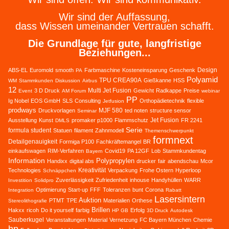
Wir sind der Auffassung,
dass Wissen umeinander Vertrauen schafft.
Die Grundlage für gute, langfristige
Beziehungen...
Design
ABS-EL
Euromold
smooth
Farbmaschine
Kosteneinsparung
Geschenk
PA
Polyamid
TPU CREA90A
Gießkanne
HSS
WM
Stammkunden
Diskussion
Airbus
12
Multi Jet Fusion
3 D Druck
Gewicht
Radkappe
Preise
Event
AM Forum
webinar
PP
Ig Nobel
EOS GmbH
SLS
Consulting
Orthopädietechnik
flexible
Jetfusion
prodways
MJF 580
Druckvorlagen
ted noten
structure sensor
Seminar
Jet Fusion
Ausstellung
Kunst
promaker p1000
Flammschutz
FR 2241
DMLS
Serie
formula student
Statuen
filament
Zahnmodell
Themenschwerpunkt
formnext
Detailgenauigkeit
Formiga P100
Fachkräftemangel
BR
einkaufswagen
RIM-Verfahren
Covid19
PA 12GF
Lob
Stammkundentag
Bayern
Information
Polypropylen
Handixx
digital abs
drucker
fair
abendschau
Mcor
Kreativität
Technologies
Verpackung
Frohe Ostern
Hyperloop
Schnäppchen
Zuverlässigkeit
Zufriedenheit
inhouse
Handyhüllen
WARR
Investition
Solidpro
Optimierung
Start-up
FFF
Toleranzen
bunt
Corona
Integration
Rabatt
Lasersintern
Auktion
PTMT
TPE
Materialien
Orthese
Stereolithografie
Brillen
Hakxx
ricoh
Do it yourself
farbig
Erfolg
HP GB
3D Druck
Autodesk
Sauberkugel
Veranstaltungen
Material
Vernetzung
FC Bayern München
Chemie