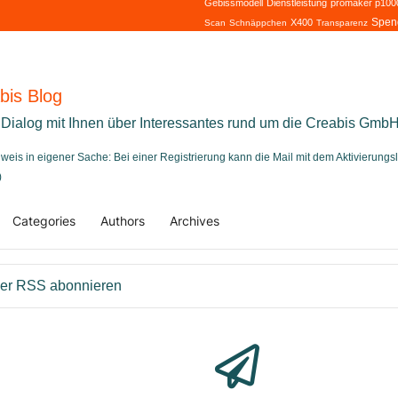
Gebissmodell
Dienstleistung
promaker p100
Spen
X400
Scan
Schnäppchen
Transparenz
bis Blog
 Dialog mit Ihnen über Interessantes rund um die Creabis Gmb
nweis in eigener Sache: Bei einer Registrierung kann die Mail mit dem Aktivierung
)
Categories
Authors
Archives
me
er RSS abonnieren