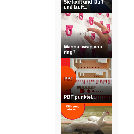
Sie läuft und läuft
und läuft...
Wanna swap your
ring?
PBT punktet...