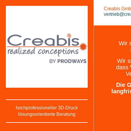
Creabis GmbH
vertrieb@cre
Wir 
Wir s
dass
Ve
Die G
langfri
hochprofessioneller 3D-Druck
lösungsorientierte Beratung