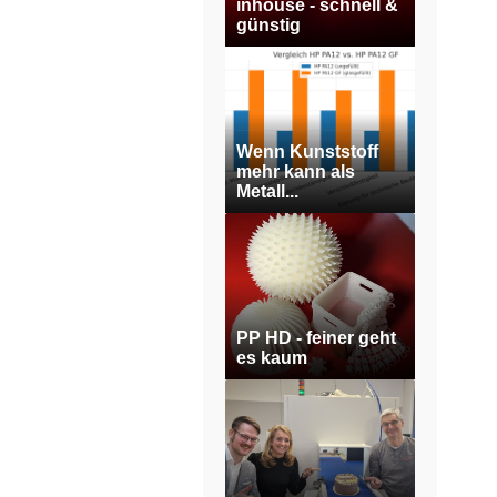
inhouse - schnell &
günstig
Wenn Kunststoff
mehr kann als
Metall...
PP HD - feiner geht
es kaum