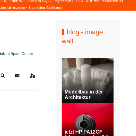
Frohe Weihnachten
MJF 580
0
HD
Polyurethan
FR 2241
Maschinen
Bayern
3D
den
fair
Shorehärte
Gießkanne
Investition
blog - image
wall
H
slink im Spam-Ordner
Search
Updates abonnieren
Sign In
Modellbau in der
Architektur
jetzt HP PA12GF