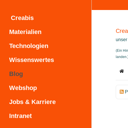
Creabis
Crea
Materialien
unser
Technologien
(Ein Hi
landen.
Wissenswertes
Blog
Ho
Webshop
P
Jobs & Karriere
Intranet