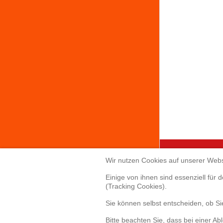
Wir nutzen Cookies auf unserer Webs
Creabis 
Einige von ihnen sind essenziell für
(Tracking Cookies).
Sonnenallee 
Sie können selbst entscheiden, ob S
85551 Kirchh
Telefon: +49(
Bitte beachten Sie, dass bei einer Ab