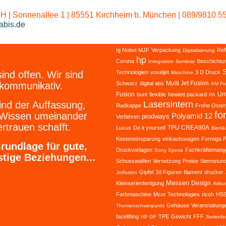
 | Sonnenallee 1 | 85551 Kirchheim b. München | 089/9810 55
abis.de
Ig Nobel
MJF
Verpackung
Ref
Digitalisierung
hp
Corona
Beschichtu
Integration
Seminar
S
sind offen. Wir sind
Technologien
voxeljet
3 D Druck
Maschine
Multi Jet Fusion
kommunikativ.
Schwarz
digital abs
AM Fo
Fusion
Um
bunt
flexible
hewlett packard
PA
ind der Auffassung,
Lasersintern
Radkappe
Frohe Oster
fo
 Wissen umeinander
Polyamid 12
prodways
Verfahren
rtrauen schafft.
TPU CREA90A
Luxus
Do it yourself
Bionik
Kosteneinsparung
einkaufswagen
Formiga 
rundlage für gute,
Druckvorlagen
Fachkräftemang
Sony Xperia
stige Beziehungen...
Schusswaffen
Vernetzung
Preise
Sternstund
Gipfel
3d Figuren
filament
drucker
Jetfusion
Messen
Design
Kleinserienfertigung
Airbu
Farbmaschine
Mcor Technologies
ricoh
HS
Gehäuse
Veranstaltung
Themenschwerpunkt
facelifting
TPE
Gewicht
FFF
HP GF
Serienfe