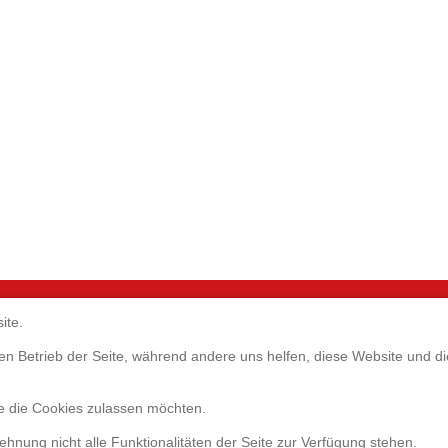
ite.
Servic
GmbH
 den Betrieb der Seite, während andere uns helfen, diese Website und 
1
ie die Cookies zulassen möchten.
eim b. München
Websho
0)89-98105520
Umfrage
lehnung nicht alle Funktionalitäten der Seite zur Verfügung stehen.