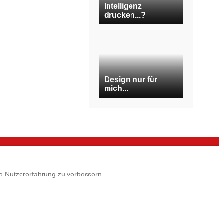
Intelligenz
drucken...?
Design nur für
mich...
e
Rechtliches
die Nutzererfahrung zu verbessern
p
Impressum
 3D-Druck
AGB