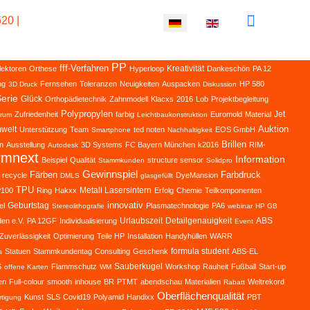
20 |
Sprache auswählen
PP
fff-Verfahren
Kreativität
lektoren
Orthese
Hyperloop
Dankeschön
PA 12
ng
Fernsehen
Toleranzen
Neuigkeiten
Auspacken
HP 580
3D Druck
Diskussion
erie
Glück
Orthopädietechnik
Zahnmodell
Klacxs
2016
Lob
Projektbegleitung
Polypropylen
Jet
Zufriedenheit
farbig
Euromold
Material
rum
Leichtbaukonstruktion
Auktion
welt
Unterstützung
Team
ted noten
EOS GmbH
Smartphone
Nachhaltigkeit
Brillen
n
Ausstellung
3D Systems
FC Bayern München
k2016
RIM-
Autodesk
rmnext
Information
Beispiel
Qualität
structure sensor
Stammkunden
Solidpro
Gewinnspiel
Färben
Farbdruck
recycle
DyeMansion
DMLS
glasgefüllt
TPU
Metall Lasersintern
P100
Ring
Hakxx
Erfolg
Chemie
Teilkomponenten
innovativ
Geburtstag
el
Plasmatechnologie
PA6
Stereolithografie
webinar
HP GB
Urlaubszeit
Detailgenauigkeit
ABS
en e.V.
PA 12GF
Individualisierung
Event
Zuverlässigkeit
Optimierung
Teile HP
Installation
Handyhüllen
WARR
formula student
Statuen
Stammkundentag
Consulting
Geschenk
ABS-EL
s
Sauberkugel
S
Flammschutz
Workshop
Rauheit
Fußball
Start-up
offene Karten
WM
en
Full-colour
smooth
inhouse
BR
PTMT
abendschau
Materialien
Weltrekord
Rabatt
Oberflächenqualität
Kunst
SLS
Covid19
Polyamid
Handixx
PBT
rtigung