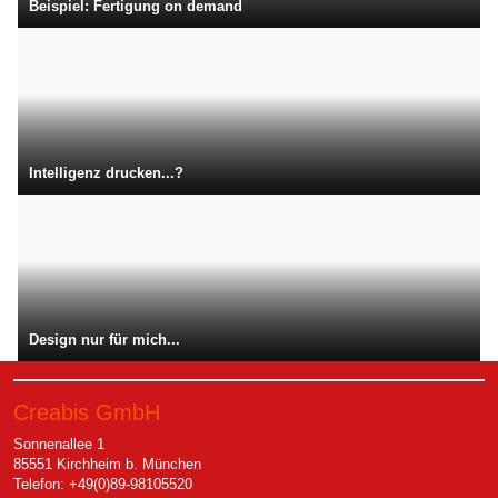
Beispiel: Fertigung on demand
Intelligenz drucken...?
Design nur für mich...
Creabis GmbH
Sonnenallee 1
85551 Kirchheim b. München
Telefon: +49(0)89-98105520