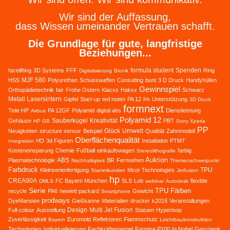
Wir sind der Auffassung,
dass Wissen umeinander Vertrauen schafft.
Die Grundlage für gute, langfristige
Beziehungen...
formula student
Spenden
facelifting
3D Systems
FFF
Ring
Digitalisierung
Bionik
MJF 580
HSS
Polyurethan
Schusswaffen
Consulting
bunt
3 D Druck
Handyhüllen
Gewinnspiel
Orthopädietechnik
fair
Frohe Ostern
Klacxs
Hakxx
Schwarz
Metall Lasersintern
Gipfel
Start-up
ted noten
PA 12
Unterstützung
PA
3D Druck
formnext
Teile HP
PA 12GF
Polyamid
digital abs
Dienstleistung
Airbus
Polyamid 12
Sauberkugel
Kreativität
Gehäuse
PBT
HP GB
Sony Xperia
PP
Glück
Umwelt
Neuigkeiten
structure sensor
Beispiel
Qualität
Zahnmodell
Oberflächenqualität
HD
3d Figuren
Installation
PTMT
Integration
Kosteneinsparung
Chemie
Fußball
einkaufswagen
farbig
Stereolithografie
Auktion
ABS
Plasmatechnologie
BR
Fernsehen
Nachhaltigkeit
Themenschwerpunkt
Farbdruck
TPU
Kleinserienfertigung
Mcor Technologies
Stammkunden
Jetfusion
hp
CREA90A
FC Bayern München
SLS
Lob
flexible
DMLS
webinar
Autodesk
Serie
TPU
Färben
recycle
PA6
hewlett packard
Gewicht
Smartphone
prodways
DyeMansion
Gießkanne
Materialien
drucker
k2016
Veranstaltungen
Design
Multi Jet Fusion
Full-colour
Ausstellung
Statuen
Hyperloop
Zuverlässigkeit
Euromold
Reflektoren
Flammschutz
Bayern
Leichtbaukonstruktion
Technologien
Individualisierung
Fachkräftemangel
Formiga P100
Ig Nobel
Geschenk