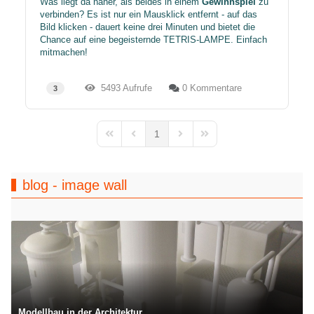
Was liegt da näher, als beides in einem
Gewinnspiel
zu
verbinden? Es ist nur ein Mausklick entfernt - auf das
Bild klicken - dauert keine drei Minuten und bietet die
Chance auf eine begeisternde TETRIS-LAMPE. Einfach
mitmachen!
5493 Aufrufe
0 Kommentare
3
1
First Page
Previous Page
Next Page
Last Page
blog - image wall
Modellbau in der Architektur