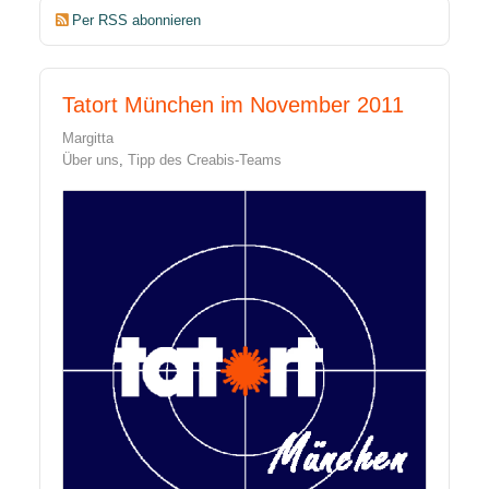
Per RSS abonnieren
Tatort München im November 2011
Margitta
Über uns
Tipp des Creabis-Teams