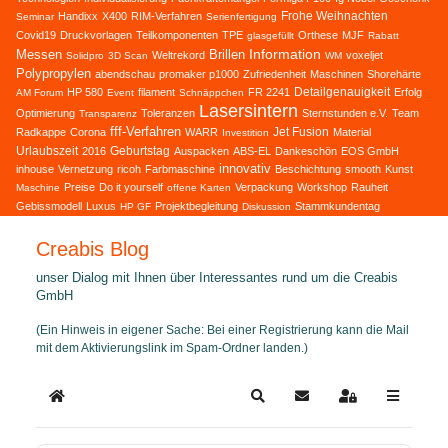
Frohe Weihnachten
Handixx
X400
RIM-Verfahren
Seminar
Serienfertigung
Covid19
Druckvorlagen
Teilkomponenten
TPE
Orthese
MJF
glasgefüllt
Rabatt
Information
Messen
Brillen
Weltrekord
voxeljet
Solidpro
3D Scan
WM
Polypropylen
abendschau
promaker p1000
Zufriedenheit
Maschinen
Shorehärte
Detailgenauigkeit
HP 580
filament
FR 2241
Erfolg
AM Forum
Event
Schnäppchen
Lasersintern
Optimierung
Toleranzen
Sternstunden e.V.
Team
Transparenz
fff-Verfahren
Jet Fusion
Radkappe
Corona
WARR
Material
Investition
Urlaubszeit
Geburtstag
2016
Auspacken
ABS-EL
Dankeschön
EOS GmbH
innovativ
inhouse
Vernetzung
ricoh
Farbmaschine
Beschichtung
smooth
Kunst
Preise
Do it yourself
Verpackung
Workshop
Rauheit
Maschine
offene Karten
Gebissmodell
Luxus
Projektbegleitung
Stammkundentag
HP GF
Diskussion
Creabis Blog
unser Dialog mit Ihnen über Interessantes rund um die Creabis
GmbH
(Ein Hinweis in eigener Sache: Bei einer Registrierung kann die Mail
mit dem Aktivierungslink im Spam-Ordner landen.)
Home
Search
Updates abonnieren
Sign In