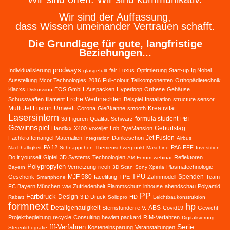
Wir sind der Auffassung,
dass Wissen umeinander Vertrauen schafft.
Die Grundlage für gute, langfristige
Beziehungen...
prodways
Individualisierung
fair
Luxus
Optimierung
Start-up
Ig Nobel
glasgefüllt
Ausstellung
Mcor Technologies
2016
Full-colour
Teilkomponenten
Orthopädietechnik
Klacxs
EOS GmbH
Auspacken
Hyperloop
Orthese
Gehäuse
Diskussion
Frohe Weihnachten
Schusswaffen
filament
Beispiel
Installation
structure sensor
Multi Jet Fusion
Umwelt
Kreativität
Corona
Gießkanne
smooth
Lasersintern
formula student
3d Figuren
Qualität
Schwarz
PBT
Gewinnspiel
Geburtstag
Handixx
X400
voxeljet
Lob
DyeMansion
Jet Fusion
Fachkräftemangel
Materialien
Dankeschön
Integration
Airbus
PA 12
PA6
FFF
Nachhaltigkeit
Schnäppchen
Themenschwerpunkt
Maschine
Investition
Do it yourself
Gipfel
3D Systems
Technologien
Reflektoren
AM Forum
webinar
Polypropylen
Vernetzung
ricoh
Plasmatechnologie
Bayern
3D Scan
Sony Xperia
TPU
MJF 580
Spenden
Geschenk
facelifting
TPE
Zahnmodell
Team
Smartphone
FC Bayern München
Zufriedenheit
Flammschutz
inhouse
abendschau
Polyamid
WM
PP
Farbdruck
Design
3 D Druck
HD
Rabatt
Solidpro
Leichtbaukonstruktion
formnext
hp
Detailgenauigkeit
ABS
Sternstunden e.V.
Covid19
Gewicht
Projektbegleitung
recycle
Consulting
hewlett packard
RIM-Verfahren
Digitalisierung
Serie
fff-Verfahren
Kosteneinsparung
Veranstaltungen
Stereolithografie