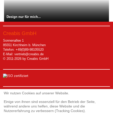
Design nur für mich...
Creabis GmbH
Sonnenallee 1
85551 Kirchheim b. München
Telefon: +49(0)89-98105520
E-Mail:
vertrieb@creabis.de
© 2011-2026 by Creabis GmbH
Service
Wir nutzen Cookies auf unserer Website.
Einige von ihnen sind essenziell für den Betrieb der Seite,
während andere uns helfen, diese Website und die
Webshop
Nutzererfahrung zu verbessern (Tracking Cookies).