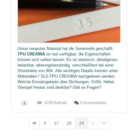
Unser neuestes Material hat die Serienreife geschafft:
TPU CREA90A
ist nun verfügbar; die Eigenschaften
können sich sehen lassen: Es ist elastisch, detailgenau,
belastbar, alterungsbeständig, verschleißfest bei einer
Shorehärte von 90A. Alle wichtigen Details können unter
Materialien / SLS-TPU CREA90A nachgelesen werden.
Welche Einsatzgebiete über Dichtungen, Griffe, Hebel,
Stempel hinaus sind denkbar? Gibt es Fragen?
5720 Aufrufe
0 Kommentare
2
27
28
29
First Page
Previous Page
Next Page
Last Page