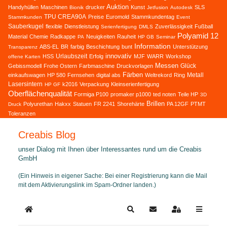
Auktion
Handyhüllen
Maschinen
drucker
Kunst
SLS
Bionik
Jetfusion
Autodesk
TPU CREA90A
Preise
Euromold
Stammkundentag
Stammkunden
Event
Sauberkugel
flexible
Dienstleistung
Zuverlässigkeit
Fußball
Serienfertigung
DMLS
Polyamid 12
Material
Chemie
Radkappe
Neuigkeiten
Rauheit
PA
HP GB
Seminar
Information
ABS-EL
BR
farbig
Beschichtung
bunt
Unterstützung
Transparenz
innovativ
Urlaubszeit
HSS
Erfolg
MJF
WARR
Workshop
offene Karten
Messen
Glück
Gebissmodell
Frohe Ostern
Farbmaschine
Druckvorlagen
Färben
Metall
einkaufswagen
HP 580
Fernsehen
digital abs
Weltrekord
Ring
Lasersintern
k2016
Verpackung
Kleinserienfertigung
HP GF
Oberflächenqualität
Formiga P100
promaker p1000
ted noten
Teile HP
3D
Brillen
Polyurethan
Hakxx
Statuen
FR 2241
Shorehärte
PA 12GF
PTMT
Druck
Toleranzen
Creabis Blog
unser Dialog mit Ihnen über Interessantes rund um die Creabis
GmbH
(Ein Hinweis in eigener Sache: Bei einer Registrierung kann die Mail
mit dem Aktivierungslink im Spam-Ordner landen.)
Home
Search
Updates abonnieren
Sign In