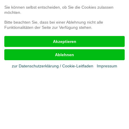
Umfrage 3D-Druck
Umfrage zur Kundenzufriedenheit
Sie können selbst entscheiden, ob Sie die Cookies zulassen
Reklamationsformular
möchten.
Bitte beachten Sie, dass bei einer Ablehnung nicht alle
Funktionalitäten der Seite zur Verfügung stehen.
Rechtliches
Akzeptieren
Impressum
AGB
Ablehnen
Cookies
Datenschutz
zur Datenschutzerklärung / Cookie-Leitfaden
Impressum