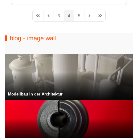
3
4
5
First Page
Previous Page
Next Page
Last Page
blog - image wall
Modellbau in der Architektur