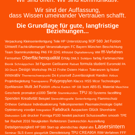
Wir sind der Auffassung,
dass Wissen umeinander Vertrauen schafft.
Die Grundlage für gute, langfristige
Beziehungen...
MJF 580
Jet Fusion
Verpackung
Kleinserienfertigung
Teile HP
Unterstützung
Umwelt
Fachkräftemangel
Veranstaltungen
FC Bayern München
Beschichtung
fff-Verfahren
Team
Stammkundentag
PA6
FR 2241
inhouse
Digitalisierung
WM
Oberflächenqualität
Fernsehen
Erfolg
farbig
Farbmaschine
DMLS
Solidpro
formula student
3d Figuren
Gießkanne
Euromold
Bionik
Schnäppchen
Rabatt
PA
Design
Workshop
PA 12
Frohe Ostern
Hakxx
Toleranzen
Ig Nobel
3D Druck
innovativ
Do it yourself
Zuverlässigkeit
Handixx
Themenschwerpunkt
Airbus
Polypropylen
Projektbegleitung
Klacxs
HSS
Mcor Technologies
Transparenz
Multi Jet Fusion
DyeMansion
bunt
ABS-EL
Material
offene Karten
HP GB
Maschine
Serie
TPU
Geschenk
promaker p1000
3D Systems
facelifting
Stammkunden
Spenden
Kreativität
Beispiel
Flammschutz
Stereolithografie
Serienfertigung
Orthese
Gehäuse
Individualisierung
Teilkomponenten
Plasmatechnologie
Gipfel
Farbdruck
Glück
Optimierung
voxeljet
Auspacken
Shorehärte
Integration
Lob
drucker
Formiga P100
hewlett packard
Schusswaffen
smooth
TPE
Diskussion
fair
Rauheit
2016
Neuigkeiten
Reflektoren
Dankeschön
Ausstellung
Lasersintern
Detailgenauigkeit
HP 580
Start-up
abendschau
digital abs
TPU CREA90A
SLS
Dienstleistung
RIM-Verfahren
FFF
Seminar
Event
glasgefüllt