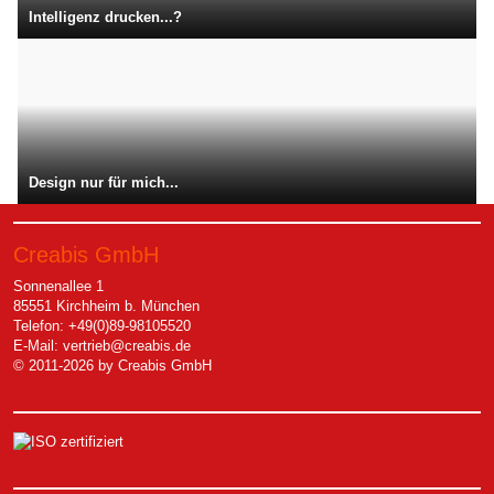
Intelligenz drucken...?
Design nur für mich...
Creabis GmbH
Sonnenallee 1
85551 Kirchheim b. München
Telefon: +49(0)89-98105520
E-Mail:
vertrieb@creabis.de
© 2011-2026 by Creabis GmbH