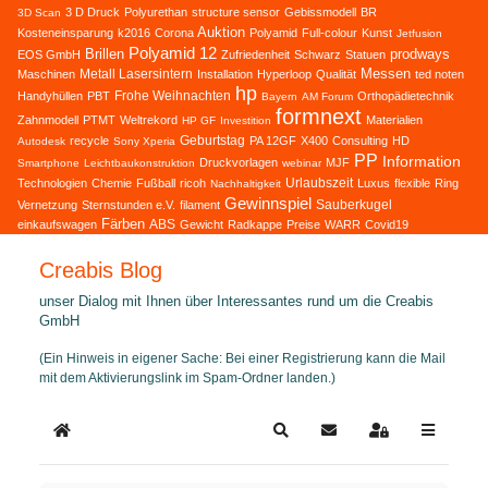
3 D Druck
Polyurethan
structure sensor
Gebissmodell
BR
3D Scan
Auktion
Kosteneinsparung
k2016
Corona
Polyamid
Full-colour
Kunst
Jetfusion
Polyamid 12
Brillen
prodways
EOS GmbH
Zufriedenheit
Schwarz
Statuen
Messen
Metall Lasersintern
Maschinen
Installation
Hyperloop
Qualität
ted noten
hp
Frohe Weihnachten
Handyhüllen
PBT
Orthopädietechnik
Bayern
AM Forum
formnext
Zahnmodell
PTMT
Weltrekord
Materialien
HP GF
Investition
Geburtstag
recycle
PA 12GF
X400
Consulting
HD
Autodesk
Sony Xperia
PP
Information
Druckvorlagen
MJF
Smartphone
Leichtbaukonstruktion
webinar
Urlaubszeit
Technologien
Chemie
Fußball
ricoh
Luxus
flexible
Ring
Nachhaltigkeit
Gewinnspiel
Sauberkugel
Vernetzung
Sternstunden e.V.
filament
Färben
ABS
einkaufswagen
Gewicht
Radkappe
Preise
WARR
Covid19
Creabis Blog
unser Dialog mit Ihnen über Interessantes rund um die Creabis
GmbH
(Ein Hinweis in eigener Sache: Bei einer Registrierung kann die Mail
mit dem Aktivierungslink im Spam-Ordner landen.)
Home
Search
Updates abonnieren
Sign In