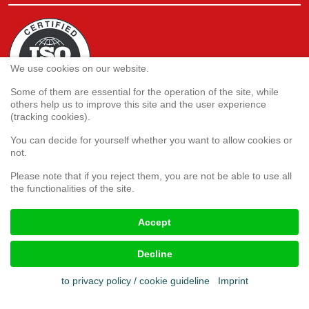
We use cookies on our website.
Some of them are essential for the operation of the site, while
others help us to improve this site and the user experience
(tracking cookies).
You can decide for yourself whether you want to allow cookies or
Service
not.
Webshop
Please note that if you reject them, you are not be able to use all
the functionalities of the site.
Customer satisfaction survey
Complaint form
Accept
Decline
Legal aspects
to privacy policy / cookie guideline
Imprint