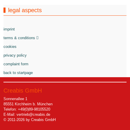
legal aspects
imprint
terms & conditions
cookies
privacy policy
complaint form
back to startpage
Creabis GmbH
Sonnenallee 1
85551 Kirchheim b. München
Telefon: +49(0)89-98105520
E-Mail:
vertrieb@creabis.de
© 2011-2026 by Creabis GmbH