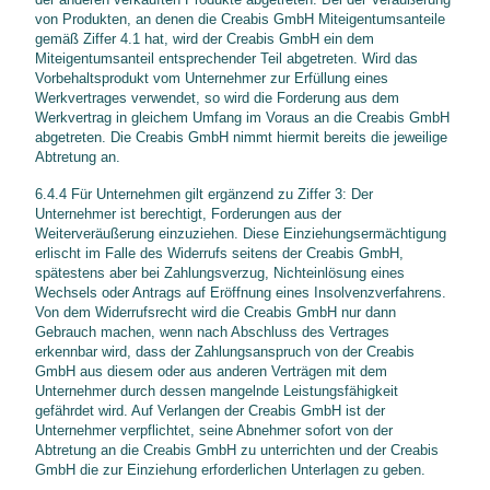
von Produkten, an denen die Creabis GmbH Miteigentumsanteile
gemäß Ziffer 4.1 hat, wird der Creabis GmbH ein dem
Miteigentumsanteil entsprechender Teil abgetreten. Wird das
Vorbehaltsprodukt vom Unternehmer zur Erfüllung eines
Werkvertrages verwendet, so wird die Forderung aus dem
Werkvertrag in gleichem Umfang im Voraus an die Creabis GmbH
abgetreten. Die Creabis GmbH nimmt hiermit bereits die jeweilige
Abtretung an.
6.4.4 Für Unternehmen gilt ergänzend zu Ziffer 3: Der
Unternehmer ist berechtigt, Forderungen aus der
Weiterveräußerung einzuziehen. Diese Einziehungsermächtigung
erlischt im Falle des Widerrufs seitens der Creabis GmbH,
spätestens aber bei Zahlungsverzug, Nichteinlösung eines
Wechsels oder Antrags auf Eröffnung eines Insolvenzverfahrens.
Von dem Widerrufsrecht wird die Creabis GmbH nur dann
Gebrauch machen, wenn nach Abschluss des Vertrages
erkennbar wird, dass der Zahlungsanspruch von der Creabis
GmbH aus diesem oder aus anderen Verträgen mit dem
Unternehmer durch dessen mangelnde Leistungsfähigkeit
gefährdet wird. Auf Verlangen der Creabis GmbH ist der
Unternehmer verpflichtet, seine Abnehmer sofort von der
Abtretung an die Creabis GmbH zu unterrichten und der Creabis
GmbH die zur Einziehung erforderlichen Unterlagen zu geben.