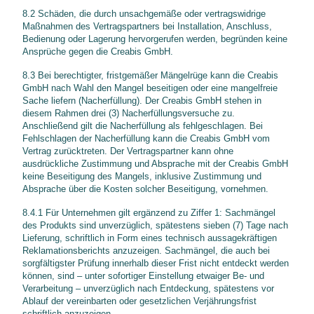
8.2 Schäden, die durch unsachgemäße oder vertragswidrige
Maßnahmen des Vertragspartners bei Installation, Anschluss,
Bedienung oder Lagerung hervorgerufen werden, begründen keine
Ansprüche gegen die Creabis GmbH.
8.3 Bei berechtigter, fristgemäßer Mängelrüge kann die Creabis
GmbH nach Wahl den Mangel beseitigen oder eine mangelfreie
Sache liefern (Nacherfüllung). Der Creabis GmbH stehen in
diesem Rahmen drei (3) Nacherfüllungsversuche zu.
Anschließend gilt die Nacherfüllung als fehlgeschlagen. Bei
Fehlschlagen der Nacherfüllung kann die Creabis GmbH vom
Vertrag zurücktreten. Der Vertragspartner kann ohne
ausdrückliche Zustimmung und Absprache mit der Creabis GmbH
keine Beseitigung des Mangels, inklusive Zustimmung und
Absprache über die Kosten solcher Beseitigung, vornehmen.
8.4.1 Für Unternehmen gilt ergänzend zu Ziffer 1: Sachmängel
des Produkts sind unverzüglich, spätestens sieben (7) Tage nach
Lieferung, schriftlich in Form eines technisch aussagekräftigen
Reklamationsberichts
anzuzeigen. Sachmängel, die auch bei
sorgfältigster Prüfung innerhalb dieser Frist nicht entdeckt werden
können, sind – unter sofortiger Einstellung etwaiger Be- und
Verarbeitung – unverzüglich nach Entdeckung, spätestens vor
Ablauf der vereinbarten oder gesetzlichen Verjährungsfrist
schriftlich anzuzeigen.