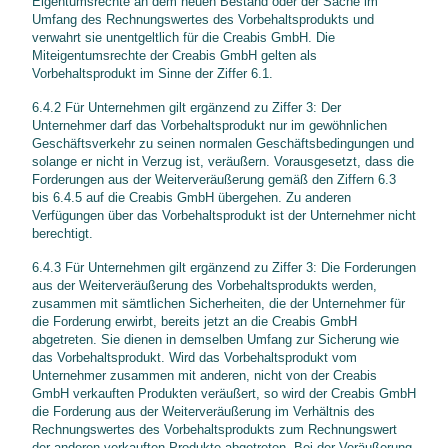
Eigentumsrechte an dem neuen Bestand oder der Sache im
Umfang des Rechnungswertes des Vorbehaltsprodukts und
verwahrt sie unentgeltlich für die Creabis GmbH. Die
Miteigentumsrechte der Creabis GmbH gelten als
Vorbehaltsprodukt im Sinne der Ziffer 6.1.
6.4.2 Für Unternehmen gilt ergänzend zu Ziffer 3: Der
Unternehmer darf das Vorbehaltsprodukt nur im gewöhnlichen
Geschäftsverkehr zu seinen normalen Geschäftsbedingungen und
solange er nicht in Verzug ist, veräußern. Vorausgesetzt, dass die
Forderungen aus der Weiterveräußerung gemäß den Ziffern 6.3
bis 6.4.5 auf die Creabis GmbH übergehen. Zu anderen
Verfügungen über das Vorbehaltsprodukt ist der Unternehmer nicht
berechtigt.
6.4.3 Für Unternehmen gilt ergänzend zu Ziffer 3: Die Forderungen
aus der Weiterveräußerung des Vorbehaltsprodukts werden,
zusammen mit sämtlichen Sicherheiten, die der Unternehmer für
die Forderung erwirbt, bereits jetzt an die Creabis GmbH
abgetreten. Sie dienen in demselben Umfang zur Sicherung wie
das Vorbehaltsprodukt. Wird das Vorbehaltsprodukt vom
Unternehmer zusammen mit anderen, nicht von der Creabis
GmbH verkauften Produkten veräußert, so wird der Creabis GmbH
die Forderung aus der Weiterveräußerung im Verhältnis des
Rechnungswertes des Vorbehaltsprodukts zum Rechnungswert
der anderen verkauften Produkte abgetreten. Bei der Veräußerung