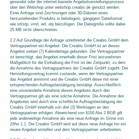
gesendet oder der internet-basierte Angebotserstellungsprozess
über den Webshop unter webshop.creabis.de genutzt werden.
Einer Anfrage sind Zeichnungen oder 3D-Dateien eines
herzustellenden Produkts in beliebigem, gängigem Dateiformat
wie stl/stp, vmrl, wrl, obj beizufügen. Die Dateigröße sollte dabei
25 MB nicht überschreiten.
2.2 Auf Grundlage der Anfrage unterbreitet die Creabis GmbH dem
Vertragspartner ein Angebot. Die Creabis GmbH ist an dieses
Angebot sieben (7) Kalendertage gebunden. Der Vertragspartner
ist berechtigt, das Angebot innerhalb dieser Frist anzunehmen.
Maßgeblich für die Einhaltung der Frist ist der Zeitpunkt, zu dem
die Annahme des Vertragspartners der Creabis GmbH zugeht. Der
Herstellungsvertrag kommt zustande, wenn der Vertragspartner
das Angebot annimmt und die Creabis GmbH diese mit einer
entsprechenden Auftragsbestätigung bestätigt. Ausschließlich
eine unveränderte Annahme dieses Angebots durch den
Vertragspartner gilt als eine solche Annahme. Die Annahme des
Angebotes wird durch eine schriftliche Auftragsbestätigung der
Creabis GmbH innerhalb von drei (3) Werktagen an den
Vertragspartner erfolgen. Abweichend von §150 Abs.2 BGB gilt
jede anderweitige Annahme als eine neue Anfrage im Sinne von
Ziffer 1.1. Die Creabis GmbH wird auf diese neue Anfrage hin ein
neues Angebot erstellen und dem Vertragspartner unterbreiten.