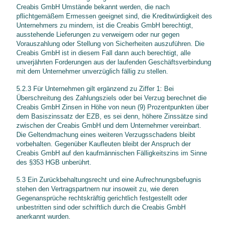
Creabis GmbH Umstände bekannt werden, die nach
pflichtgemäßem Ermessen geeignet sind, die Kreditwürdigkeit des
Unternehmers zu mindern, ist die Creabis GmbH berechtigt,
ausstehende Lieferungen zu verweigern oder nur gegen
Vorauszahlung oder Stellung von Sicherheiten auszuführen. Die
Creabis GmbH ist in diesem Fall dann auch berechtigt, alle
unverjährten Forderungen aus der laufenden Geschäftsverbindung
mit dem Unternehmer unverzüglich fällig zu stellen.
5.2.3 Für Unternehmen gilt ergänzend zu Ziffer 1: Bei
Überschreitung des Zahlungsziels oder bei Verzug berechnet die
Creabis GmbH Zinsen in Höhe von neun (9) Prozentpunkten über
dem Basiszinssatz der EZB, es sei denn, höhere Zinssätze sind
zwischen der Creabis GmbH und dem Unternehmer vereinbart.
Die Geltendmachung eines weiteren Verzugsschadens bleibt
vorbehalten. Gegenüber Kaufleuten bleibt der Anspruch der
Creabis GmbH auf den kaufmännischen Fälligkeitszins im Sinne
des §353 HGB unberührt.
5.3 Ein Zurückbehaltungsrecht und eine Aufrechnungsbefugnis
stehen den Vertragspartnern nur insoweit zu, wie deren
Gegenansprüche rechtskräftig gerichtlich festgestellt oder
unbestritten sind oder schriftlich durch die Creabis GmbH
anerkannt wurden.