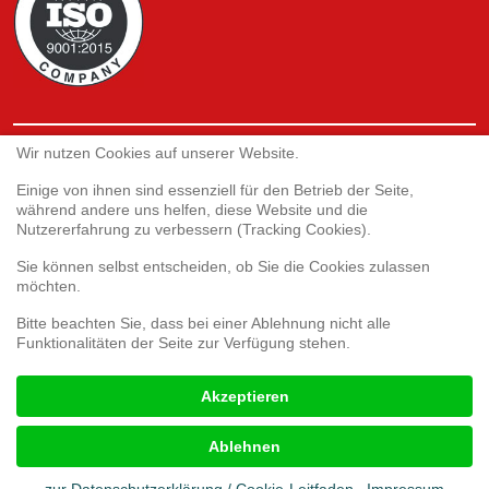
Service
Wir nutzen Cookies auf unserer Website.
Einige von ihnen sind essenziell für den Betrieb der Seite,
während andere uns helfen, diese Website und die
Webshop
Nutzererfahrung zu verbessern (Tracking Cookies).
Umfrage 3D-Druck
Umfrage zur Kundenzufriedenheit
Sie können selbst entscheiden, ob Sie die Cookies zulassen
Reklamationsformular
möchten.
Bitte beachten Sie, dass bei einer Ablehnung nicht alle
Funktionalitäten der Seite zur Verfügung stehen.
Rechtliches
Akzeptieren
Impressum
AGB
Ablehnen
Cookies
Datenschutz