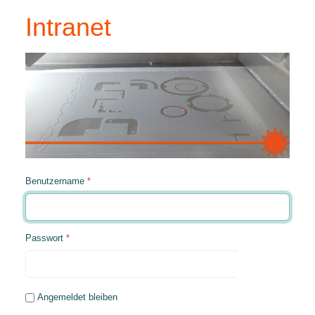
Intranet
Benutzername
*
Passwort
*
Passwort
Angemeldet bleiben